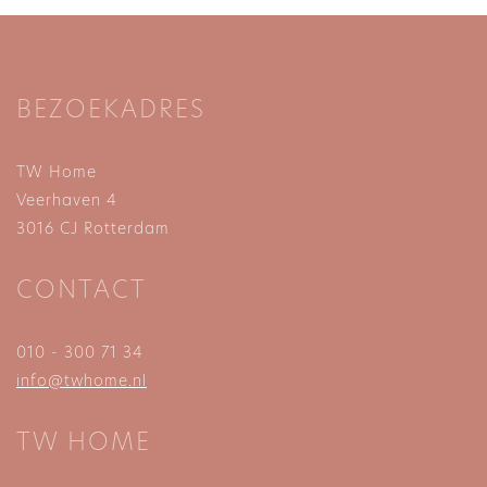
BEZOEKADRES
TW Home
Veerhaven 4
3016 CJ Rotterdam
CONTACT
010 - 300 71 34
info@twhome.nl
TW HOME